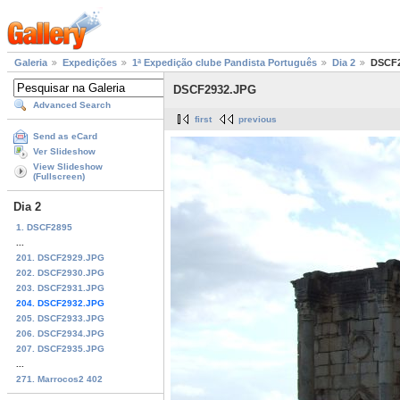
Galeria
Expedições
1ª Expedição clube Pandista Português
Dia 2
DSCF2
DSCF2932.JPG
Advanced Search
first
previous
Send as eCard
Ver Slideshow
View Slideshow
(Fullscreen)
Dia 2
1. DSCF2895
...
201. DSCF2929.JPG
202. DSCF2930.JPG
203. DSCF2931.JPG
204. DSCF2932.JPG
205. DSCF2933.JPG
206. DSCF2934.JPG
207. DSCF2935.JPG
...
271. Marrocos2 402